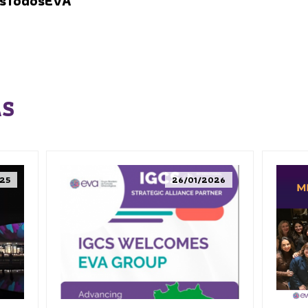
sTodosEVA
AS
25
26/01/2026