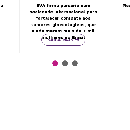
na
EVA firma parceria com
Mee
sociedade internacional para
fortalecer combate aos
tumores ginecológicos, que
ainda matam mais de 7 mil
mulheres no Brasil
SAIBA MAIS