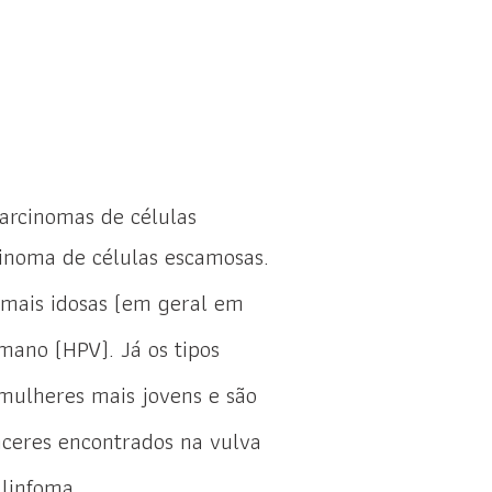
carcinomas de células
inoma de células escamosas.
mais idosas (em geral em
mano (HPV). Já os tipos
mulheres mais jovens e são
nceres encontrados na vulva
 linfoma.