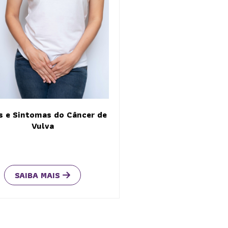
s e Sintomas do Câncer de
Fatores de Risco e Pr
Vulva
Câncer de Vul
SAIBA MAIS
SAIBA MAIS