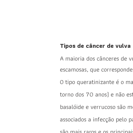
Tipos de câncer de vulva
A maioria dos cânceres de v
escamosas, que corresponde
O tipo queratinizante é o 
torno dos 70 anos) e não es
basalóide e verrucoso são 
associados a infecção pelo 
são mais raros e os princip