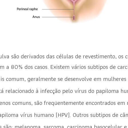
ulva são derivados das células de revestimento, os 
m a 80% dos casos. Existem vários subtipos de carc
mais comum, geralmente se desenvolve em mulheres 
tá relacionado à infecção pelo vírus do papiloma hu
menos comuns, são freqüentemente encontrados em 
papiloma vírus humano (HPV). Outros subtipos de câ
ais são: melanoma, sarcoma, carcinoma basocelular e